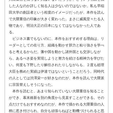
した人なのか詳しく知る人は少ないのではないか。私も早稲
田大学の創設者という程度のイメージだったが、本作を読ん
で大隈重信の印象が大きく変わった。まさに威風堂々たる人
物であり、明治大正の日本になくてはならなかった人であ
る。
ビジネス書でもないのに、本作をおすすめする理由は、リ
ーダーとしての在り方、組織を動かす胆力と粘り強さを学べ
ると考えるからだ。藩や国を動かし諸外国とも交渉しなが
ら、あるべき姿を実現しようと努力を続ける精神力を学びた
い。何度も下野したり解任されたりしながらも、２度も総理
大臣を務めた実績は伊達ではないということだろう。同時代
の人としては渋澤栄一が好きなのだが、本作を読んで大隈派
に宗旨替えしそうになった。
本作を読むと、あまり知られていない大隈重信を知ること
ができ、幕末維新を別の角度から見直すことができる。その
点だけでもおすすめなのだが、本作で描かれる大隈重信の人
柄に惹き付けられ、自分も頑張らねばと動機づけられると思