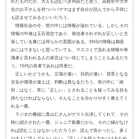
れたものだが、大人も読むべき内容だと思う。高校生や大学
生のお子さんを持つパパママはまず自分が読んでから子供に
も読ませてみるといいだろう。
情報社会の今、世の中には情報が溢れている。しかしその
情報の中身は玉石混交であり、発信者それぞれが正しいと主
張している裏には何らかの意図がある。SNSの情報は鵜呑
みにはできないと思っていても、マスコミで流れる情報や有
識者と言われる人の発言はつい信じてしまうこともあるだろ
う。10代の若者であれば尚更だ。
正しいかどうかも、立場が違い、目的が違い、背景となる
文化や環境が違えば、判断は異なるだろう。世の中に「絶
対」はなく、常に「正しい」とされることを疑ってみる目を
持たなければならない。そんなことを分かりやすく教えてく
れる一冊。
ラジオの番組に真山仁さんがゲスト出演してくれて、その
時に紹介された一冊。ジュニア新書だから、そのご縁がなけ
れば読むことはなかっただろうが、読んで良かったし、多く
の大人に読んでもらいたい。“正しい”を疑う力をつけるため