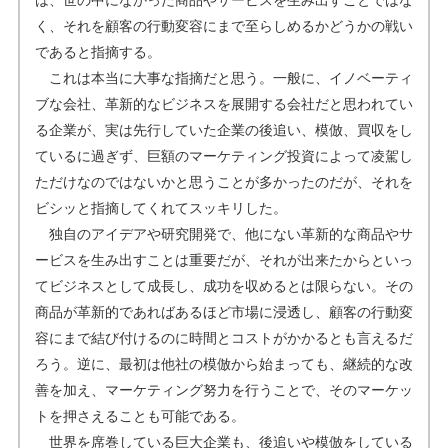
く、それを顧客の行動変容にまで至らしめるかどうかの戦い
であると指摘する。
これは本当に大事な指摘だと思う。一般に、イノベーティ
ブな会社、革新的なビジネスを展開する会社だと思われてい
る企業が、実は先行していた企業の後追い、模倣、買収をし
ているに過ぎず、巨額のマーケティング投資によって凌駕し
ただけなのではないかと思うことが多かったのだが、それを
ビシッと指摘してくれてスッキリした。
独自のアイデアや研究開発で、他にない革新的な商品やサ
ービスを生み出すことは重要だが、それが出来たからといっ
てビジネスとして成長し、成功を収めるとは限らない。その
商品が革新的であればあるほど市場に浸透し、顧客の行動変
容にまで結び付けるのに時間とコストがかかるとも言えるだ
ろう。逆に、最初は他社の模倣から始まっても、継続的な改
善を加え、マーケティング努力を行うことで、そのマーケッ
トを押さえることも可能である。
世界を席巻している巨大企業も、後追いや模倣をしている