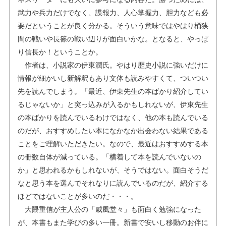
武力や兵力だけでなく、諜報力、人心掌握力、胆力なども必
要だということが良く分かる。そういう意味ではやはり桶狭
間の戦いや長篠の戦い辺りが面白いかな。となると、やっぱ
り信長か！ということか。
作者は、小説家の伊東潤氏。やはり歴史小説に強いだけに
情報が細かいし新解釈もあり文体も読みやすくて、ついつい
先を読んでしまう。「最近、伊東先生の本ばかり紹介してい
るじゃないか」と突っ込みが入るかもしれないが、伊東先生
の本ばかりを読んでいるわけではなく、他の本も読んでいる
のだが、おすすめしたい本になかなか出会わない結果である
ことをご理解いただきたい。なので、最近はおすすめする本
の冊数自体が減っている。「横着して本を読んでいないの
か」と思われるかもしれないが、そうではない。面白そうだ
なと思う本を選んでそれなりに読んでいるのだが、紹介する
ほどではないことが多いのだ・・・。
大隈重信が主人公の「威風堂々」も面白く勉強になった
が、本書もまた学びの多い一冊。新書で安いし移動のお伴に