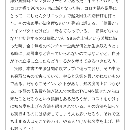
海外渡航時のレンタルサービスであった「イモトのWiFi」が
コロナ禍で98％の」売上減となった時、コロナ禍を逆手に
とって「にしたんクリニック」で起死回生の逆転打を打っ
た。その決め手が知名度なのだと著者は訴える。「便乗だ」
「インパクトだけだ」「奇をてらっている」「節操がない」
などと批判するのは簡単だが、98％売上減という苦境に陥
った時、全く無名のベンチャー企業が何とか生き残ろうとす
る時に、綺麗事など言っていられないのではないかと、自分
がその立場に立ったらどうするかを考えてみるべきだろう。
実際、本書の主張は知名度アップに偏っており、その中身
も突飛なもので尖っていて、やると失笑を買いかねないもの
である。だからこそインパクトがあり、知名度向上につなが
る。多額の広告費を注ぎ込んで大量のTVCMを流せたから出
来たことだろうという指摘もあるだろうが、コストをかけず
に知名度を上げる方法も紹介されている。その方法を知って
も実行するのには躊躇してしまう人も多いだろう。それで立
ち止まる人はそこで終わり。やる人だけが知名度を上げ、勝
ち残っていく。