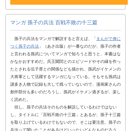
マンガ 孫子の兵法 百戦不敗の十三篇
孫子の兵法をマンガで解説すると言えば、「
まんがで身に
つく孫子の兵法
」（あさ出版）が一番なのだが、孫子の作者
と言われる孫武についてマンガで知ろうと思うと、本書はな
かなかおすすめだ。呉王闔閭とのエピソードやその縁を作っ
たとされる伍子胥との関係なども描かれ、孫武がイケメンの
大将軍として活躍するマンガになっている。そもそも孫武は
謎多き人物で記録も大して残っていないので、漫画家さんの
創作部分も多いのだろうし、孫武がイケメン過ぎるが、楽し
く読めた。
但し、孫子の兵法そのものを解説しているわけではない
し、タイトルに「百戦不敗の十三篇」とあるが、孫子十三篇
を取り上げているわけでもないので、そこは要注意。孫子の
兵法って聞いたことがあるけどいったいどんなものだろう、