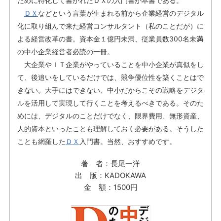
ために特化して書かれたＤＸの入門書が本書である。
ＤＸ
などという言葉が生まれる前から企業経営のデジタル
化に取り組んで来た経営コンサルタント（私のことだが）に
よる経営改革の書。資本金１億円未満、従業員数300名未満
の中小企業経営者必読の一冊。
大企業やＩＴ企業がやっていることを中小企業が真似をし
て、後追いをしているだけでは、競争優位性を築くことはで
きない。大手にはできない、中小だからこその戦略をデジタ
ルを活用して実現して行くことを考えるべきである。そのた
めには、デジタルのことだけでなく、限界費用、無形資産、
人的資本といったことも理解しておく必要がある。そうした
ことも網羅した
ＤＸ
入門書。当然、おすすめです。
著 者：長尾一洋
出 版：KADOKAWA
金 額：1500円