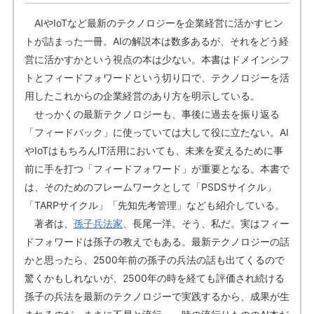
AIやIoTなど最新のテクノロジーを企業経営に活かすヒン
トが詰まった一冊。AIの解説本は数多あるが、それをどう経
営に活かすかという視点の本は少ない。本書はドメインシフ
トとフィードフォワードという切り口で、テクノロジーを活
用したこれからの企業経営のあり方を明示している。
せっかくの最新テクノロジーも、事後に過去を振り返る
「フィードバック」に使っていては大して役に立たない。AI
やIoTはもちろんIT活用においても、未来を変えるために事
前に手を打つ「フィードフォワード」が重要となる。本書で
は、そのためのフレームワークとして「PSDSサイクル」
「TARPサイクル」「先知先考管理」なども紹介している。
著者は、
孫子兵法家
、長尾一洋。そう、私だ。実はフィー
ドフォワードは孫子の教えでもある。最新テクノロジーの話
かと思ったら、2500年前の孫子の兵法の話も出てくるので
驚くかもしれないが、2500年の時を経ても評価され続ける
孫子の兵法を最新のテクノロジーで実践するから、成果が生