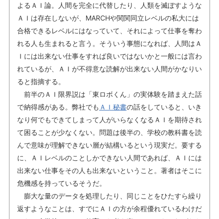
よるＡＩ論。人間を完全に代替したり、人類を滅ぼすような
ＡＩは存在しないが、MARCHや関関同立レベルの私大には
合格できるレベルにはなっていて、それによって仕事を奪わ
れる人も生まれると言う。そういう事態になれば、人間はＡ
Ｉには出来ない仕事をすれば良いではないかと一般には言わ
れているが、ＡＩが不得意な読解が出来ない人間がかなりい
ると指摘する。
前半のＡＩ限界説は「東ロボくん」の実体験を踏まえた話
で納得感がある。弊社でも
ＡＩ秘書
の話をしていると、いき
なり何でもできてしまって人がいらなくなるＡＩを期待され
て困ることが少なくない。問題は後半の、学校の教科書を読
んで意味が理解できない層が結構いるという現実だ。要する
に、ＡＩレベルのことしかできない人間であれば、ＡＩには
出来ない仕事をその人も出来ないということ。著者はそこに
危機感を持っているそうだ。
膨大な量のデータを処理したり、同じことをひたすら繰り
返すようなことは、すでにＡＩの方が余程優れているわけだ