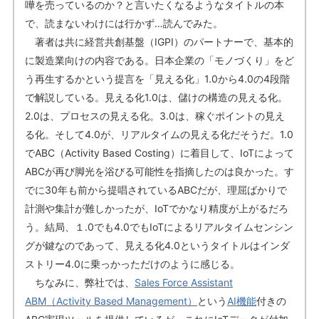
嘩を売っているのか？と言いたくなるようなタイトルの本
で、読まないわけには行かず…読んでみた。
著者は共に経営共創基盤（IGPI）のパートナーで、基本的
に製造業向けの内容である。日本企業の「モノづくり」をど
う再生するかという提言を「見える化」1.0から4.0の4段階
で解説している。見える化1.0は、儲けの構造の見える化。
2.0は、プロセスの見える化。3.0は、稼ぐポイントの見え
る化。そして4.0が、リアルタイムの見える化だそうだ。1.0
でABC（Activity Based Costing）に着目して、IoTによって
ABCが再び脚光を浴びる可能性を指摘したのは良かった。す
でに30年も前から提唱されているABCだが、理屈ばかりで
計測や集計が難しかったが、IoTでかなり精度が上がるだろ
う。結局、１.0でも4.0でもIoTによるリアルタイムセンシン
グが鍵なのであって、見える化4.0というタイトルはインダ
ストリー4.0に乗っかっただけのように感じる。
ちなみに、弊社では、
Sales Force Assistant
ABM（Activity Based Management）
という
AI機能
付きの