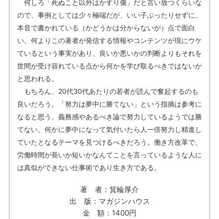
何しろ「死ぬこと以外はかすり傷」だと言い放つくらいな
ので、事例としては少々極端だが、いい子ぶったりせずに、
本音で書かれている（かどうかは分からないが）点で面白
い。何よりこの著者が発信する情報やコンテンツが現にウケ
ているという事実があり、良いか悪いかの判断よりもそれを
世間が受け容れている点から何かを学び取るべきではないか
と思われる。
もちろん、20代30代あたりの若者が読んで奮起するのも
良いだろう。「努力は夢中に勝てない」という指摘は参考に
なると思う。義務感やあるべき論で努力しているようでは勝
てない。何かに夢中になって気付いたら人一倍努力し精進し
ていたとなるテーマを見つけるべきだろう。働き方改革で、
労働時間が長いか短いかなんてことを言っているような人に
は真似ができない仕事術であり生き方である。
著 者：箕輪厚介
出 版：マガジンハウス
金 額：1400円