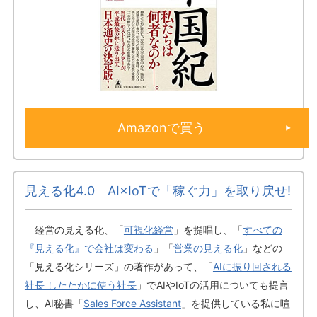
Amazonで買う
見える化4.0 AI×IoTで「稼ぐ力」を取り戻せ!
経営の見える化、「
可視化経営
」を提唱し、「
すべての
『見える化』で会社は変わる
」「
営業の見える化
」などの
「見える化シリーズ」の著作があって、「
AIに振り回される
社長 したたかに使う社長
」でAIやIoTの活用についても提言
し、AI秘書「
Sales Force Assistant
」を提供している私に喧