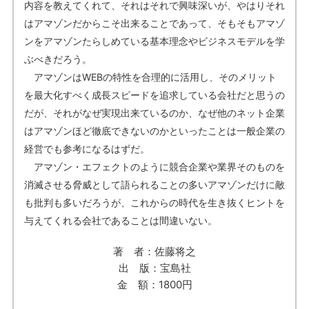
内容を教えてくれて、それはそれで興味深いが、やはりそれ
はアマゾンだからこそ出来ることであって、そもそもアマゾ
ンをアマゾンたらしめている基本理念やビジネスモデルを学
ぶべきだろう。
アマゾンはWEBの特性を合理的に活用し、そのメリット
を最大化すべく成長スピードを追求している会社だと思うの
だが、それがなぜ実現出来ているのか、なぜ他のネット企業
はアマゾンほど徹底できないのかといったことは一般企業の
経営でも参考になるはずだ。
アマゾン・エフェクトのように競合企業や業界そのものを
消滅させる脅威として語られることの多いアマゾンだけに敵
も批判も多いだろうが、これからの時代を生き抜くヒントを
与えてくれる会社であることは間違いない。
著 者：佐藤将之
出 版：宝島社
金 額：1800円