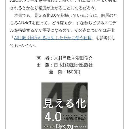
ABC実現ツールを提供しているが、これにIoTデータが付加
されるとかなり精度が上がることになるだろう。
本書でも、見える化3.0で指摘しているように、結局のと
ころAIやIoTを使って、どう稼ぐか、すなわちビジネスモデ
ルを構築するかが重要になるので、その点については是非
「
AIに振り回される社長 したたかに使う社長
」を参考にし
てもらいたい。
著 者：木村尚敬＋沼田俊介
出 版：日本経済新聞出版社
金 額：1600円