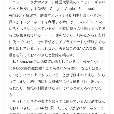
ニューヨーク大学スターン経営大学院のスコット・ギャロ
ウェイ教授によるGAFA（Google、Apple、Facebook、
Amazon）解説本。解説本というより批判本と言うべきか。
我々がインターネットを利用する時には、このGAFAにいろ
いろとお世話になっているが、同時に我々の行動はすべて彼
らに収集されている・・・。便利だから、無料だからと安易
に使っていたら、その代償としてプライベートな情報までも
差し出しているかもしれない。著者はこのGAFAの専横、横
暴さを知っておくべきだと警鐘を鳴らす。
私もAmazonでは結構買い物をしているし、分からないこ
とをGoogle先生に聞くことも多いから偉そうなことは言え
ないが、ネット上でやっていることはほぼすべて彼らに知ら
れてしまい、統計的にせよ機械的にせよ解析され、追いかけ
られたり、情報を利用されたりしていると考えるべきだろ
う。
そうしたリスクや実体を知らずに使っている人は是非読ん
でおくべきだ。この4社に限ったことではないが、ネット上