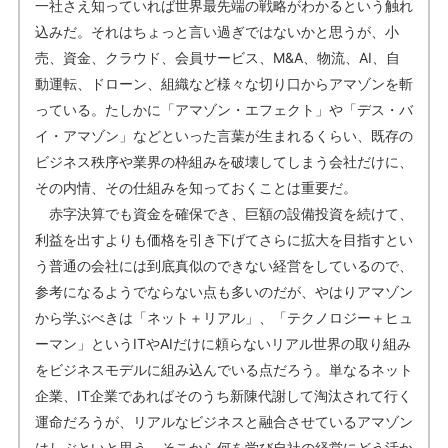
一社さえ知っていれば世界最先端の戦略がわかるという触れ
込みだ。それはちょっと言い過ぎではないかと思うが、小
売、資金、クラウド、会員サービス、M&A、物流、AI、自
動運転、ドローン、組織など様々な切り口からアマゾンを斬
っている。たしかに「アマゾン・エフェクト」や「デス・バ
イ・アマゾン」などといった言葉が生まれるくらい、既存の
ビジネス秩序や業界の枠組みを破壊してしまう会社だけに、
その内情、その仕組みを知っておくことは重要だ。
赤字決算でも資金を確保でき、巨額の設備投資を続けて、
利益を出すよりも価格を引き下げてさらに拡大を目指すとい
う普通の会社には到底真似のできない経営をしているので、
参考になるようでならない点も多いのだが、やはりアマゾン
から学ぶべきは「ネット＋リアル」、「テクノロジー＋ヒュ
ーマン」というITやAIだけに頼らないリアル世界の取り組み
をビジネスモデルに組み込んでいる点だろう。単なるネット
企業、IT企業であればそのうち新陳代謝して淘汰されて行く
運命だろうが、リアルなビジネスと融合させているアマゾン
はしぶといと思う。そこから何を学び自社の経営にどう活か