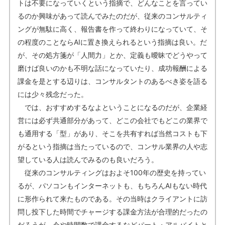
トは不要になっていくという指摘で、どんなことを言ってい
るのか興味があって読んでみたのだが、従来のコンサルティ
ングが無駄に高く、報告書を作って終わりになっていて、そ
の程度のことならAIに置き換えられるという指摘は良い。だ
が、その処方箋が「人間力」とか、定義も曖昧でどうやって
磨けば良いのかも不明な話になっていたり、成功報酬による
課金を是とする辺りは、コンサルタントのあるべき姿を語る
には少々残念だった。
では、おすすめするなよということになるのだが、企業経
営には必ず共通部分があって、どこの会社でもどこの業界で
も通用する「型」があり、そこを共有すれば当然コストも下
がるという指摘は当たっているので、コンサル業界の人や志
望している人は読んでみるのも良いだろう。
従来のコンサルティングはおよそ100年の歴史を持ってい
るが、パソコンもインターネットも、もちろんAIもない時代
に形作られて来たものである。その当時はクライアントに訪
問し投下した時間でチャージする課金方法が合理的だったの
だろうが、今や時間数で課金するなどパート・アルバイトと