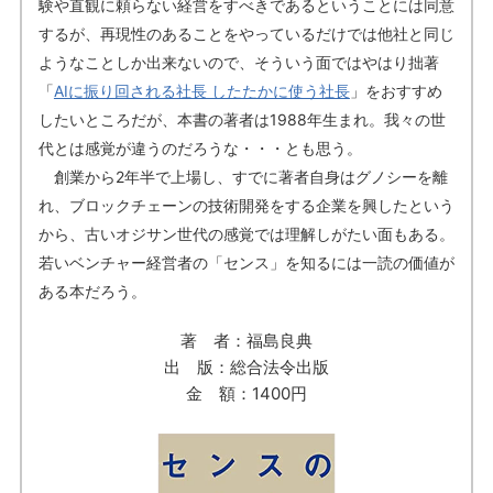
験や直観に頼らない経営をすべきであるということには同意
するが、再現性のあることをやっているだけでは他社と同じ
ようなことしか出来ないので、そういう面ではやはり拙著
「
AIに振り回される社長 したたかに使う社長
」をおすすめ
したいところだが、本書の著者は1988年生まれ。我々の世
代とは感覚が違うのだろうな・・・とも思う。
創業から2年半で上場し、すでに著者自身はグノシーを離
れ、ブロックチェーンの技術開発をする企業を興したという
から、古いオジサン世代の感覚では理解しがたい面もある。
若いベンチャー経営者の「センス」を知るには一読の価値が
ある本だろう。
著 者：福島良典
出 版：総合法令出版
金 額：1400円