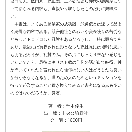
盛田昭夫、飯田亮、孫正義、三木谷浩史ら稀代の起業家につ
いて語られる内容も、直接やり取りしたものだけに興味深
い。
本書は、よくある起業家の成功談、武勇伝とは違って品よ
く綺麗な内容である。競合他社との戦いや資金繰りの苦労な
どもっとドロドロした経験もあるだろうし、一時は競合でも
あり、最後には買収された形となった孫社長には複雑な思い
もあるだろうが、礼賛のみ。その点にしっくり来ない感じを
いだいてたら、最後にキリスト教の信仰の話が出て納得。神
が導いてくれたと言われたら信仰のない人はどうしたら良い
か分からなくなるが、世のため人のためというミッションを
持って起業することと置き換えてみると参考になる点も多い
のではないだろうか。良著。
著 者：千本倖生
出 版：中央公論新社
金 額：1600円