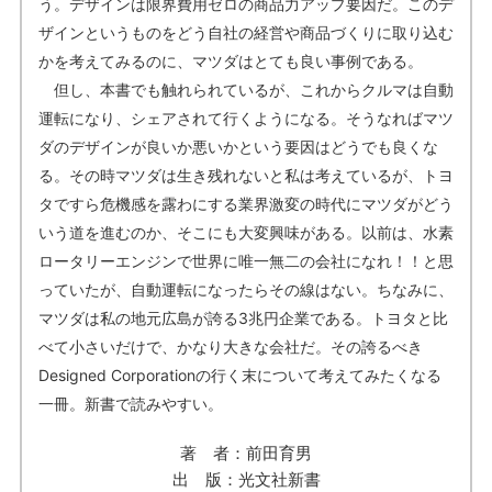
う。デザインは限界費用ゼロの商品力アップ要因だ。このデ
ザインというものをどう自社の経営や商品づくりに取り込む
かを考えてみるのに、マツダはとても良い事例である。
但し、本書でも触れられているが、これからクルマは自動
運転になり、シェアされて行くようになる。そうなればマツ
ダのデザインが良いか悪いかという要因はどうでも良くな
る。その時マツダは生き残れないと私は考えているが、トヨ
タですら危機感を露わにする業界激変の時代にマツダがどう
いう道を進むのか、そこにも大変興味がある。以前は、水素
ロータリーエンジンで世界に唯一無二の会社になれ！！と思
っていたが、自動運転になったらその線はない。ちなみに、
マツダは私の地元広島が誇る3兆円企業である。トヨタと比
べて小さいだけで、かなり大きな会社だ。その誇るべき
Designed Corporationの行く末について考えてみたくなる
一冊。新書で読みやすい。
著 者：前田育男
出 版：光文社新書