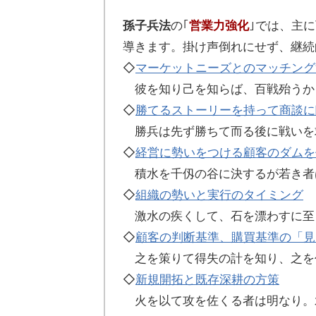
孫子兵法
の｢
営業力強化
｣では、主
導きます。掛け声倒れにせず、継続
◇
マーケットニーズとのマッチング
彼を知り己を知らば、百戦殆うか
◇
勝てるストーリーを持って商談に
勝兵は先ず勝ちて而る後に戦いを
◇
経営に勢いをつける顧客のダムを
積水を千仭の谷に決するが若き者
◇
組織の勢いと実行のタイミング
激水の疾くして、石を漂わすに至
◇
顧客の判断基準、購買基準の「見
之を策りて得失の計を知り、之を
◇
新規開拓と既存深耕の方策
火を以て攻を佐くる者は明なり。