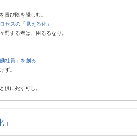
を貴び陰を賤しむ。
ロセスの「見える化」
々罰する者は、困るるなり。
働社員」を創る
けず。
と俱に死す可し。
化」