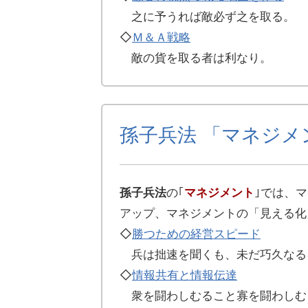
之に予うれば敵必ず之を取る。
◇
Ｍ＆Ａ戦略
敵の貨を取る者は利なり。
孫子兵法 「マネジメ
孫子兵法
の｢
マネジメント
｣では、
アップ、マネジメントの「見える化
◇
勝つための経営スピード
兵は拙速を聞くも、未だ巧久なる
◇
情報共有と情報伝達
衆を闘わしむること寡を闘わしむ