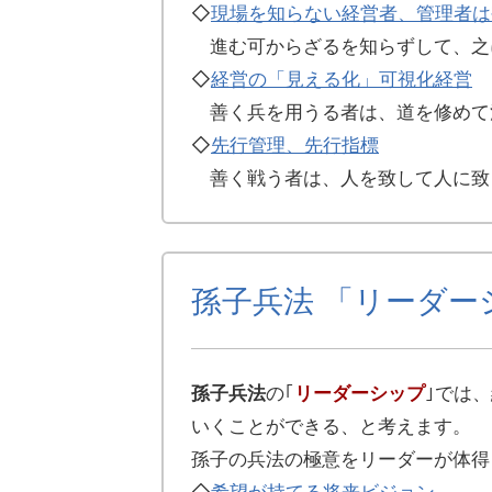
◇
現場を知らない経営者、管理者は
進む可からざるを知らずして、之
◇
経営の「見える化」可視化経営
善く兵を用うる者は、道を修めて
◇
先行管理、先行指標
善く戦う者は、人を致して人に致
孫子兵法 「リーダー
孫子兵法
の｢
リーダーシップ
｣では
いくことができる、と考えます。
孫子の兵法の極意をリーダーが体得