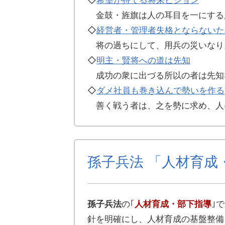
◇
希望が持てる将来ビジョン
金鼓・旌旗は人の耳目を一にする
◇
経営者・管理者失格とならないた
将の過ちにして、用兵の災いなり
◇
明主・賢将への道は先知
成功の衆に出づる所以の者は先知
◇
ダメ社員も巻き込んで勢いを作る
善く戦う者は、之を勢に求め、人
孫子兵法 「人材育成
孫子兵法
の｢
人材育成・部下指導
｣
針を明確にし、人材育成の基盤整備