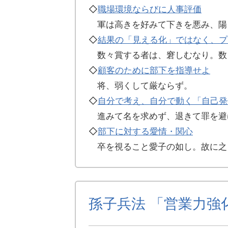
◇
職場環境ならびに人事評価
軍は高きを好みて下きを悪み、陽
◇
結果の「見える化」ではなく、プ
数々賞する者は、窘しむなり。数
◇
顧客のために部下を指導せよ
将、弱くして厳ならず。
◇
自分で考え、自分で動く「自己発
進みて名を求めず、退きて罪を避
◇
部下に対する愛情・関心
卒を視ること愛子の如し。故に之
孫子兵法 「営業力強