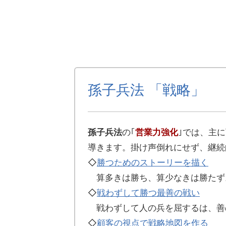
孫子兵法 「戦略」
孫子兵法
の｢
営業力強化
｣では、主
導きます。掛け声倒れにせず、継続
◇
勝つためのストーリーを描く
算多きは勝ち、算少なきは勝たず
◇
戦わずして勝つ最善の戦い
戦わずして人の兵を屈するは、善
◇
顧客の視点で戦略地図を作る