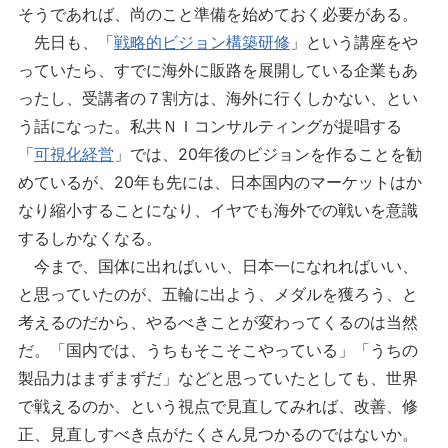
そうであれば、尚のこと準備を始めておく必要がある。
先日も、「
戦略的ビジョン構築研修
」という講座をや
っていたら、すでに海外に販路を展開している企業もあ
ったし、受講者の７割方は、海外に行くしかない、とい
う話になった。私共ＮＩコンサルティングが提唱する
「
可視化経営
」では、20年後のビジョンを作ることを勧
めているが、20年も先には、日本国内のマーケットはか
なり縮小することになり、イヤでも海外での戦いを意識
するしかなくなる。
今まで、国体に出ればいい、日本一になれればいい、
と思っていたのが、五輪に出よう、メダルを獲ろう、と
考えるのだから、やるべきことが変わってくるのは当然
だ。「国内では、うちもそこそこやっている」「うちの
製品力はまずまずだ」などと思っていたとしても、世界
で戦えるのか、という視点で見直してみれば、改善、修
正、見直しすべき点がたくさん見つかるのではないか。