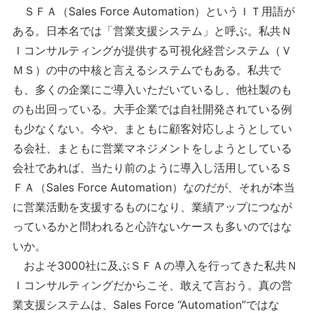
ＳＦＡ（Sales Force Automation）というＩＴ用語が
ある。日本名では「営業支援システム」と呼ぶ。私共Ｎ
Ｉコンサルティングが提供する可視化経営システム（Ｖ
ＭＳ）の中の中核と言えるシステムでもある。私共で
も、多くの企業にご導入いただいているし、他社製のも
のも出回っている。大手企業では自社開発されている例
も少なくない。今や、まともに顧客対応しようとしてい
る会社、まともに営業マネジメントをしようとしている
会社であれば、当たり前のように導入し活用しているＳ
ＦＡ（Sales Force Automation）なのだが、それが本当
に営業活動を支援するものになり、業績アップにつなが
っているかと問われると心許ないケースも多いのではな
いか。
およそ3000社に及ぶＳＦＡの導入を行ってきた私共Ｎ
Ｉコンサルティングだからこそ、敢えて言おう。真の営
業支援システムは、Sales Force “Automation”ではな