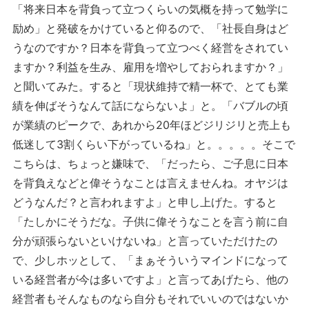
「将来日本を背負って立つくらいの気概を持って勉学に
励め」と発破をかけていると仰るので、「社長自身はど
うなのですか？日本を背負って立つべく経営をされてい
ますか？利益を生み、雇用を増やしておられますか？」
と聞いてみた。すると「現状維持で精一杯で、とても業
績を伸ばそうなんて話にならないよ」と。「バブルの頃
が業績のピークで、あれから20年ほどジリジリと売上も
低迷して3割くらい下がっているね」と。。。。。そこで
こちらは、ちょっと嫌味で、「だったら、ご子息に日本
を背負えなどと偉そうなことは言えませんね。オヤジは
どうなんだ？と言われますよ」と申し上げた。すると
「たしかにそうだな。子供に偉そうなことを言う前に自
分が頑張らないといけないね」と言っていただけたの
で、少しホッとして、「まぁそういうマインドになって
いる経営者が今は多いですよ」と言ってあげたら、他の
経営者もそんなものなら自分もそれでいいのではないか