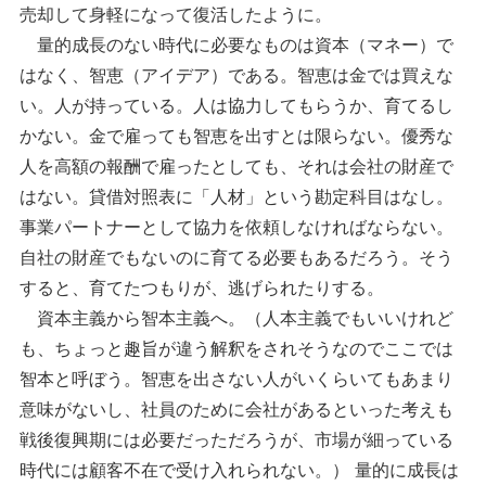
売却して身軽になって復活したように。
量的成長のない時代に必要なものは資本（マネー）で
はなく、智恵（アイデア）である。智恵は金では買えな
い。人が持っている。人は協力してもらうか、育てるし
かない。金で雇っても智恵を出すとは限らない。優秀な
人を高額の報酬で雇ったとしても、それは会社の財産で
はない。貸借対照表に「人材」という勘定科目はなし。
事業パートナーとして協力を依頼しなければならない。
自社の財産でもないのに育てる必要もあるだろう。そう
すると、育てたつもりが、逃げられたりする。
資本主義から智本主義へ。（人本主義でもいいけれど
も、ちょっと趣旨が違う解釈をされそうなのでここでは
智本と呼ぼう。智恵を出さない人がいくらいてもあまり
意味がないし、社員のために会社があるといった考えも
戦後復興期には必要だっただろうが、市場が細っている
時代には顧客不在で受け入れられない。） 量的に成長は