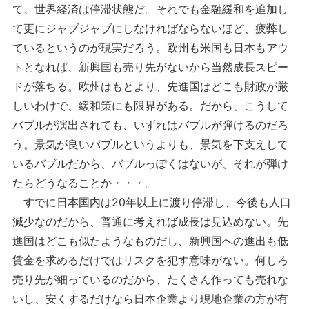
て、世界経済は停滞状態だ。それでも金融緩和を追加し
て更にジャブジャブにしなければならないほど、疲弊し
ているというのが現実だろう。欧州も米国も日本もアウ
トとなれば、新興国も売り先がないから当然成長スピー
ドが落ちる。欧州はもとより、先進国はどこも財政が厳
しいわけで、緩和策にも限界がある。だから、こうして
バブルが演出されても、いずれはバブルが弾けるのだろ
う。景気が良いバブルというよりも、景気を下支えして
いるバブルだから、バブルっぽくはないが、それが弾け
たらどうなることか・・・。
すでに日本国内は20年以上に渡り停滞し、今後も人口
減少なのだから、普通に考えれば成長は見込めない。先
進国はどこも似たようなものだし、新興国への進出も低
賃金を求めるだけではリスクを犯す意味がない。何しろ
売り先が細っているのだから、たくさん作っても売れな
いし、安くするだけなら日本企業より現地企業の方が有