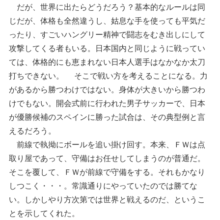
だが、世界に出たらどうだろう？基本的なルールは同
じだが、体格も全然違うし、姑息な手を使っても平気だ
ったり、すごいハングリー精神で闘志をむき出しにして
攻撃してくる者もいる。日本国内と同じように戦ってい
ては、体格的にも恵まれない日本人選手はなかなか太刀
打ちできない。 そこで戦い方を考えることになる。力
があるから勝つわけではない。身体が大きいから勝つわ
けでもない。開会式前に行われた男子サッカーで、日本
が優勝候補のスペインに勝った試合は、その典型例と言
えるだろう。
前線で執拗にボールを追い掛け回す。本来、ＦＷは点
取り屋であって、守備はお任せしてしまうのが普通だ。
そこを覆して、ＦＷが前線で守備をする。それもかなり
しつこく・・・。常識通りにやっていたのでは勝てな
い。しかしやり方次第では世界と戦えるのだ、というこ
とを示してくれた。