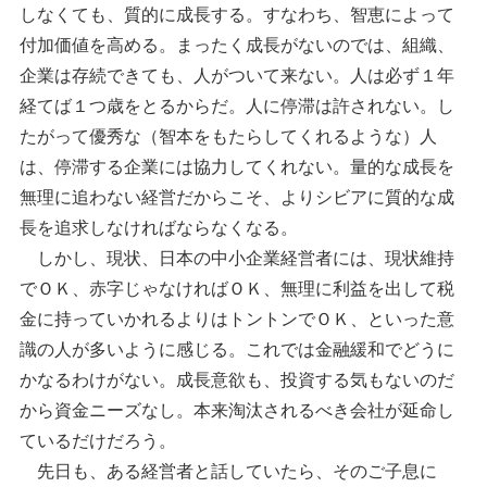
しなくても、質的に成長する。すなわち、智恵によって
付加価値を高める。まったく成長がないのでは、組織、
企業は存続できても、人がついて来ない。人は必ず１年
経てば１つ歳をとるからだ。人に停滞は許されない。し
たがって優秀な（智本をもたらしてくれるような）人
は、停滞する企業には協力してくれない。量的な成長を
無理に追わない経営だからこそ、よりシビアに質的な成
長を追求しなければならなくなる。
しかし、現状、日本の中小企業経営者には、現状維持
でＯＫ、赤字じゃなければＯＫ、無理に利益を出して税
金に持っていかれるよりはトントンでＯＫ、といった意
識の人が多いように感じる。これでは金融緩和でどうに
かなるわけがない。成長意欲も、投資する気もないのだ
から資金ニーズなし。本来淘汰されるべき会社が延命し
ているだけだろう。
先日も、ある経営者と話していたら、そのご子息に