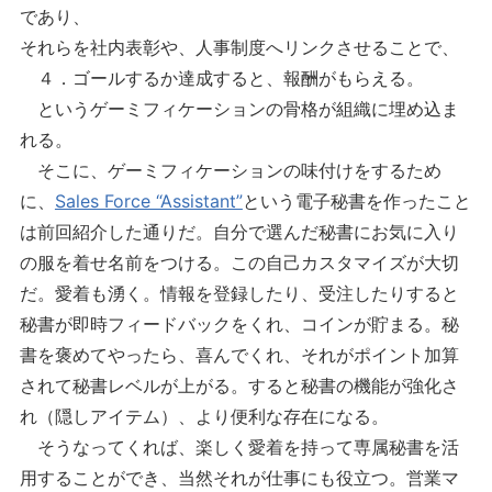
であり、
それらを社内表彰や、人事制度へリンクさせることで、
４．ゴールするか達成すると、報酬がもらえる。
というゲーミフィケーションの骨格が組織に埋め込ま
れる。
そこに、ゲーミフィケーションの味付けをするため
に、
Sales Force “Assistant”
という電子秘書を作ったこと
は前回紹介した通りだ。自分で選んだ秘書にお気に入り
の服を着せ名前をつける。この自己カスタマイズが大切
だ。愛着も湧く。情報を登録したり、受注したりすると
秘書が即時フィードバックをくれ、コインが貯まる。秘
書を褒めてやったら、喜んでくれ、それがポイント加算
されて秘書レベルが上がる。すると秘書の機能が強化さ
れ（隠しアイテム）、より便利な存在になる。
そうなってくれば、楽しく愛着を持って専属秘書を活
用することができ、当然それが仕事にも役立つ。営業マ