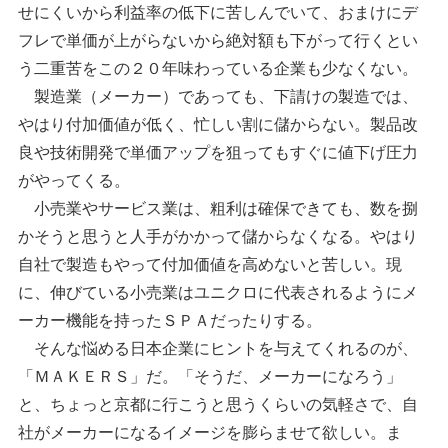
せにくいから利益率の低下に苦しんでいて、おまけにデ
フレで単価が上がらないから絶対額も下がって行くとい
う二重苦をこの２０年味わっている企業も少なくない。
製造業（メーカー）であっても、下請けの製造では、
やはり付加価値が低く、忙しい割に儲からない。製品改
良や技術開発で単価アップを狙ってもすぐに値下げ圧力
がやってくる。
小売業やサービス業は、粗利は確保できても、数を捌
かそうと思うと人手がかかって儲からなくなる。やはり
自社で製造もやって付加価値を高めないと苦しい。現
に、伸びている小売業はユニクロに代表されるようにメ
ーカー機能を持ったＳＰＡだったりする。
そんな悩める日本企業にヒントを与えてくれるのが、
「ＭＡＫＥＲＳ」だ。「そうだ、メーカーになろう」
と、ちょっと京都に行こうと思うくらいの気軽さで、自
社がメーカーになるイメージを膨らませて欲しい。ま