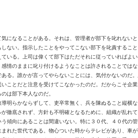
気になることがある。それは、管理者が部下を叱れないと
もしない。指示したことをやってこない部下を叱責すること
えている。上司は偉くて部下はただそれに従っていればよい
、感情のままに叱り付けるようなことは許されることではな
である。誰かが言ってやらないことには、気付かないのだ。
悪いことだと注意を受けてこなかったのだ。だからこそ企業
るのは部下本人なのだ。
導明らかならずして、吏卒常無く、兵を陳ぬること縦横な
ルが徹底されず、方針も不明確となるために、組織が乱れて
いう傾向にあることは間違いない。特に３０代、４０代の管
生まれた世代である。物心ついた時からテレビがあり、車が