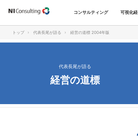
コンサルティング
可視化経
トップ
代表長尾が語る
経営の道標 2004年版
代表長尾が語る
経営の道標