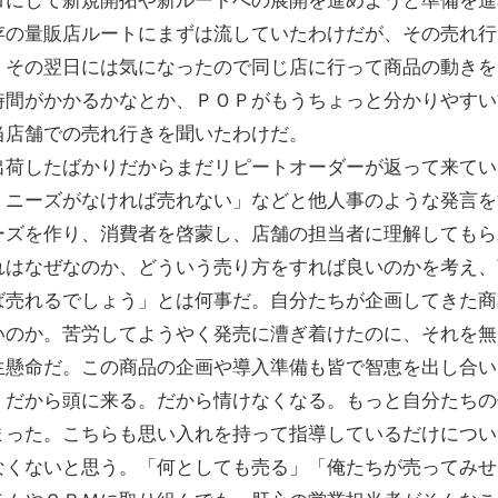
コにして新規開拓や新ルートへの展開を進めようと準備を進
存の量販店ルートにまずは流していたわけだが、その売れ行
。その翌日には気になったので同じ店に行って商品の動きを
時間がかかるかなとか、ＰＯＰがもうちょっと分かりやすい
当店舗での売れ行きを聞いたわけだ。
荷したばかりだからまだリピートオーダーが返って来てい
、ニーズがなければ売れない」などと他人事のような発言を
ーズを作り、消費者を啓蒙し、店舗の担当者に理解してもら
れはなぜなのか、どういう売り方をすれば良いのかを考え、
ば売れるでしょう」とは何事だ。自分たちが企画してきた商
いのか。苦労してようやく発売に漕ぎ着けたのに、それを無
懸命だ。この商品の企画や導入準備も皆で智恵を出し合い
。だから頭に来る。だから情けなくなる。もっと自分たちの
まった。こちらも思い入れを持って指導しているだけについ
くないと思う。「何としても売る」「俺たちが売ってみせ