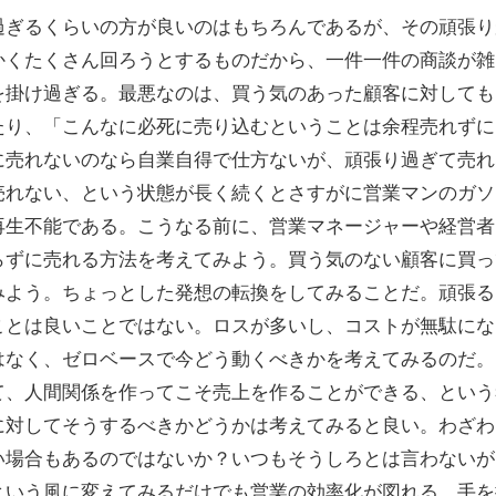
ぎるくらいの方が良いのはもちろんであるが、その頑張り
かくたくさん回ろうとするものだから、一件一件の商談が雑
を掛け過ぎる。最悪なのは、買う気のあった顧客に対しても
たり、「こんなに必死に売り込むということは余程売れずに
に売れないのなら自業自得で仕方ないが、頑張り過ぎて売れ
売れない、という状態が長く続くとさすがに営業マンのガソ
再生不能である。こうなる前に、営業マネージャーや経営者
ずに売れる方法を考えてみよう。買う気のない顧客に買っ
みよう。ちょっとした発想の転換をしてみることだ。頑張る
ことは良いことではない。ロスが多いし、コストが無駄にな
はなく、ゼロベースで今どう動くべきかを考えてみるのだ。
、人間関係を作ってこそ売上を作ることができる、という
に対してそうするべきかどうかは考えてみると良い。わざわ
い場合もあるのではないか？いつもそうしろとは言わないが
という風に変えてみるだけでも営業の効率化が図れる。手を