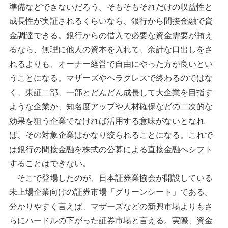
準備などできないだろう。そもそもそれだけの収益性と
成長性が実証されるくらいなら、銀行から間接金融で資
金調達できる。銀行からの借入で必要な資金需要が賄え
るなら、無理に他人の資本を入れて、余計な口出しをさ
れるよりも、オーナー経営で自由にやった方が良いとい
うことになる。マザーズやヘラクレスで終わるのではな
く、東証二部、一部とどんどん成長して大企業を目指す
ような企業か、知名度アップや人材確保などの二次的な
効果を狙う企業でなければ活用する意味がないとなれ
ば、その対象企業はかなり絞られることになる。これで
は銀行の間接金融を株式の公募による直接金融へシフト
することはできない。
そこで登場したのが、日本証券業協会が開設している
未上場企業向けの証券市場「グリーンシート」である。
分かりやすく言えば、マザーズなどの新興市場よりもさ
らにハードルの下がった証券市場と言える。実際、資金