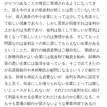
がりつつあることが身近に実感されるようになってき
た。誰も今のままの低金利が続くとは思っていないだろ
うが、借入過多の中小企業にとっては少しでも先送りし
て欲しい現象であろう。しかし景気が回復すれば金利が
上がるのは当然であり、金利は低くして欲しいが景気は
良くなって欲しいというのは無理がある。そしてもっと
問題なのは金利云々の前に貸してもらえない企業がある
ということだ。銀行の融資姿勢は二極分化し、業績がよ
く財務内容がよい企業には低金利で融資を勧め、財務内
容の悪い企業には返済を迫っている。そこで出てきたの
が石原新銀行や木村剛氏が顧問になるというＪＣ銀行で
ある。担保も保証人も必要ないが、金利を高めに設定す
ると言う。街金にしか借りられない企業にとっては嬉し
いニュースかもしれないが、それだけの金利を払い続け
て利益を出せる企業がどれだけあるのか心配になる。そ
もそも普通の銀行が貸さないような事業内容であるの