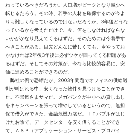
わっているべきだろうか。人口増がピークとなり減少へ
転じるだろう。その時、若手の人材を確保するのが今よ
りも難しくなっているのではないだろうか。3年後どうな
っているかを考えただけで、今、何をしなければならな
いかがかなり見えてくるはずだ。そのためには今着手す
べきことがある。目先どんなに苦しくても、今やってお
かなければ2年後3年後に必ずツケが回ってくる問題があ
るはずだ。そしてその対策が、今なら比較的容易に、安
価に進めることができるのだ。
弊社の例で恐縮だが、2003年問題でオフィスの供給過
剰が叫ばれる中、安くなった物件を見つけることができ
た。不景気さまサマだ。メガバンクが中小への貸し出し
をキャンペーンを張って増やしているというので、無担
保で借入ができた。金融危機万歳だ。ＩＴバブルがはじ
けたお陰で、データセンターを安く借りることができ
て、ＡＳＰ（アプリケーション・サービス・プロバイ