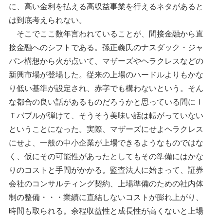
に、高い金利を払える高収益事業を行えるネタがあると
は到底考えられない。
そこでここ数年言われていることが、間接金融から直
接金融へのシフトである。孫正義氏のナスダック・ジャ
パン構想から火が点いて、マザーズやヘラクレスなどの
新興市場が登場した。従来の上場のハードルよりもかな
り低い基準が設定され、赤字でも構わないという。そん
な都合の良い話があるものだろうかと思っている間にＩ
Ｔバブルが弾けて、そうそう美味い話は転がっていない
ということになった。実際、マザーズにせよヘラクレス
にせよ、一般の中小企業が上場できるようなものではな
く、仮にその可能性があったとしてもその準備にはかな
りのコストと手間がかかる。監査法人に始まって、証券
会社のコンサルティング契約、上場準備のための社内体
制の整備・・・業績に直結しないコストが膨れ上がり、
時間も取られる。余程収益性と成長性が高くないと上場