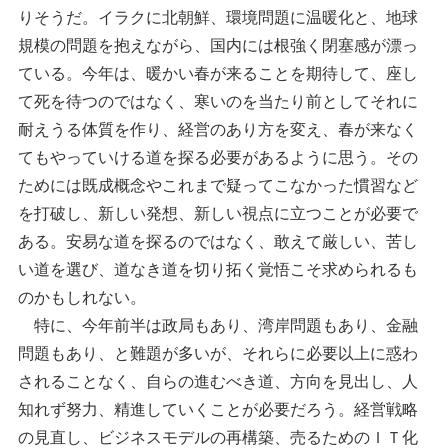
りそうだ。イラクに北朝鮮、環境問題に温暖化と、地球
規模の問題を抱えながら、国内には根強く閉塞感が漂っ
ている。今年は、暖かい春が来ることを期待して、座し
て死を待つのではなく、寒いのを当たり前としてそれに
耐えうる体質を作り、経営のあり方を変え、春が来なく
てもやっていける道を探る必要があるように思う。その
ためには既成概念やこれまで疑ってこなかった慣習など
を打破し、新しい発想、新しい視点に立つことが必要で
ある。安易な道を探るのではなく、敢えて厳しい、苦し
い道を選び、道なき道を切り拓く覚悟こそ求められるも
のかもしれない。
特に、今年前半は政局もあり、湾岸問題もあり、金融
問題もあり、と難題が多いが、それらに必要以上に惑わ
されることなく、自らの進むべき道、方向を見出し、人
知れず努力、精進していくことが必要だろう。経営戦略
の見直し、ビジネスモデルの再構築、売るためのＩＴ化