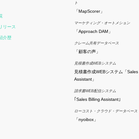
ト
「MapScorer」
覧
マーケティング・オートメション
リリース
「Approach DAM」
紹介歴
クレーム共有データベース
「顧客の声」
見積書作成WEBシステム
見積書作成WEBシステム「Sales Q
Assistant」
請求書WEB配信システム
｢Sales Billing Assistant｣
ローコスト・クラウド・データベース
「nyoibox」