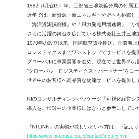
1882（明治15）年、工部省三池炭鉱分局の付属
近年では、新資源・新エネルギー分野へも挑戦し
「海洋資源掘削機」や「風力発電用増速機」「小
さらに活躍の舞台を広げている株式会社三井三池
1970年の設立以来、国際航空貨物輸送、国際海上
ロジスティクスまでワンストップでサービスを提
グローバルに事業展開を進め、現在では世界45カ
“グローバル・ロジスティクス・パートナー”をコ
世界中のお客様へ高品質な物流サービスを提供し
NIのコンサルティングパッケージ「可視化経営シ
導入をご検討中の企業様にはきっと参考にしてい
『NI LINK』の実物が欲しいという方は、下記
https://www.ni-consul.co.jp/contact/inquiry.html