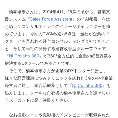
橋本環奈さんは、2014年4月、15歳の頃から、営業支
援システム『
Sales Force Assistant
』の「AI秘書」をは
じめ、NIコンサルティングのイメージキャラクターを務
めています。今回のTVCMの訴求点は、当社が企業のド
クターとも言われる経営コンサルティング会社であるこ
と、そして当社の開発する経営改善型グループウェア
『
NI Collabo 360
』が360°全方位的に企業の経営課題を
解決するDXツールであることです。
そこで、橋本環奈さんが企業のDXドクターに扮し、
様々な経営課題に悩みクリニックを訪れた3名の中小企業
経営者に対し、総合治療薬として『
NI Collabo 360
』を
処方します。クールな白衣姿の橋本環奈さんと凛々しい
ラストカットに是非注目ください。
なお撮影シーンや撮影後のインタビューが収録された