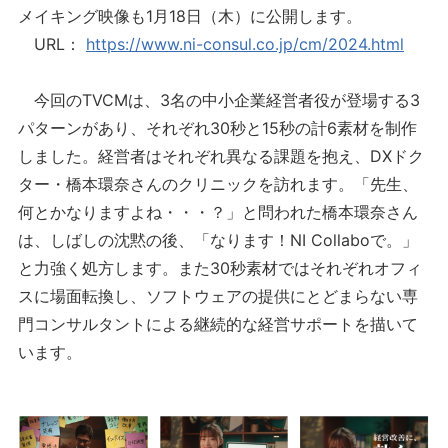
メイキング映像も1月18日（木）に公開します。
URL：
https://www.ni-consul.co.jp/cm/2024.html
今回のTVCMは、3名の中小企業経営者役が登場する3
パターンがあり、それぞれ30秒と15秒の計6素材を制作
しました。経営者はそれぞれ異なる課題を抱え、DXドク
ター・橋本環奈さんのクリニックを訪れます。「先生、
何とかなりますよね・・・？」と問われた橋本環奈さん
は、しばしの沈黙の後、「なります！NI Collaboで。」
と力強く処方します。また30秒素材ではそれぞれオフィ
スに場面転換し、ソフトウェアの提供にとどまらない専
門コンサルタントによる継続的な経営サポートを描いて
います。