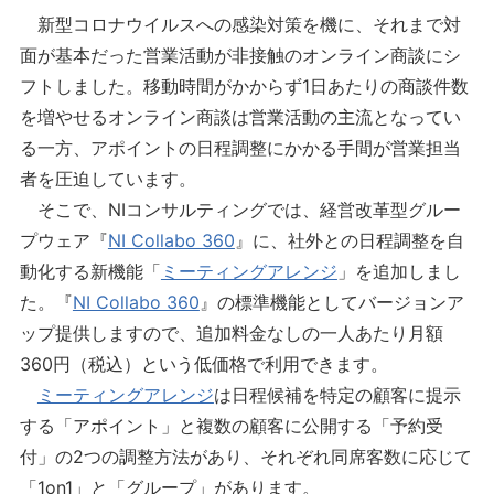
新型コロナウイルスへの感染対策を機に、それまで対
面が基本だった営業活動が非接触のオンライン商談にシ
フトしました。移動時間がかからず1日あたりの商談件数
を増やせるオンライン商談は営業活動の主流となってい
る一方、アポイントの日程調整にかかる手間が営業担当
者を圧迫しています。
そこで、NIコンサルティングでは、経営改革型グルー
プウェア『
NI Collabo 360
』に、社外との日程調整を自
動化する新機能「
ミーティングアレンジ
」を追加しまし
た。『
NI Collabo 360
』の標準機能としてバージョンア
ップ提供しますので、追加料金なしの一人あたり月額
360円（税込）という低価格で利用できます。
ミーティングアレンジ
は日程候補を特定の顧客に提示
する「アポイント」と複数の顧客に公開する「予約受
付」の2つの調整方法があり、それぞれ同席客数に応じて
「1on1」と「グループ」があります。