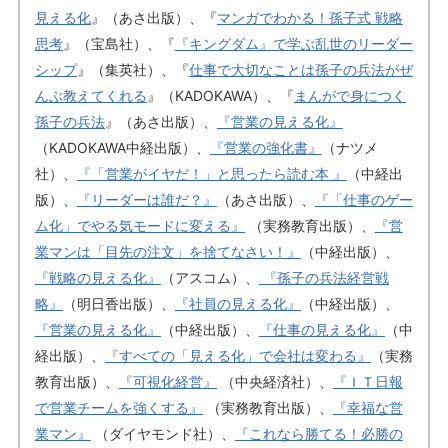
見える化
』（あさ出版）、『
マンガでわかる！孫子式 戦略
思考
』（宝島社）、『
『キングダム』で学ぶ乱世のリーダー
シップ
』（集英社）、『
仕事で大切なことは孫子の兵法がぜ
んぶ教えてくれる
』（KADOKAWA）、『
まんがで身につく
孫子の兵法
』（あさ出版）、
『営業の見える化』
（KADOKAWA中経出版）、
『営業の強化書』
（ナツメ
社）、
『「営業がイヤだ！」と思ったら読む本 』
（中経出
版）、
『リーダーは誰だ？』
（あさ出版）、
『「仕事のゲー
ム化」でやる気モードに変える』
（実務教育出版）、
『営
業マンは「目先の注文」を捨てなさい！』
（中経出版）、
『戦略の見える化』
（アスコム）、
『孫子の兵法経営戦
略』
（明日香出版）、
『社員の見える化』
（中経出版）、
『営業の見える化』
（中経出版）、
『仕事の見える化』
（中
経出版）、
『すべての「見える化」で会社は変わる』
（実務
教育出版）、
『可視化経営』
（中央経済社）、
『ＩＴ日報
で営業チームを強くする』
（実務教育出版）、
『幸福な営
業マン』
（ダイヤモンド社）、
『これなら勝てる！必勝の