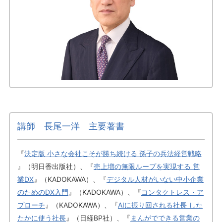
講師 長尾一洋 主要著書
『
決定版 小さな会社こそが勝ち続ける 孫子の兵法経営戦略
』（明日香出版社）、『
売上増の無限ループを実現する 営
業DX
』（KADOKAWA）、『
デジタル人材がいない中小企業
のためのDX入門
』（KADOKAWA）、『
コンタクトレス・ア
プローチ
』（KADOKAWA）、『
AIに振り回される社長 した
たかに使う社長
』（日経BP社）、『
まんがでできる営業の