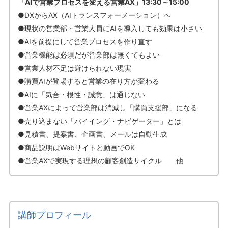
「AIで営業プロセスを変える営業AX」13:30～15:00
●DXからAX（AIトランスフォーメーション）へ
●現状の営業部・営業人員にAIを導入しても効果は小さい
●AIを前提にして営業プロセスを作り直す
●営業機能は必須だが営業部は無くてもよい
●営業人材不足は避けられない現実
●購買AIが登場すると営業の在り方が変わる
●AIに「気合・根性・誠意」は通じない
●営業AXによって営業部は消滅し「購買支援部」になる
●売り込まない「バイイング・ナビゲーター」とは
●見積書、提案書、企画書、メールは自動生成
●商品説明はWebサイトと動画でOK
●営業AXで実現する理想の顧客創造サイクル 他
講師プロフィール