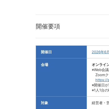
開催要項
開催日
2026年
会場
オンライ
※Web会
Zoom
https:/
※開催日
※1人1台
対象
経営者・