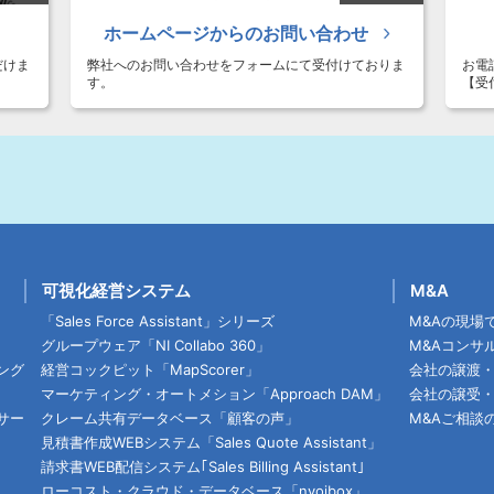
ホームページからのお問い合わせ
だけま
弊社へのお問い合わせをフォームにて受付けておりま
お電
す。
【受
可視化経営システム
M&A
「Sales Force Assistant」シリーズ
M&Aの現場
グループウェア「NI Collabo 360」
M&Aコンサ
ング
経営コックピット「MapScorer」
会社の譲渡
マーケティング・オートメション「Approach DAM」
会社の譲受
サー
クレーム共有データベース「顧客の声」
M&Aご相談
見積書作成WEBシステム「Sales Quote Assistant」
請求書WEB配信システム｢Sales Billing Assistant｣
ローコスト・クラウド・データベース「nyoibox」