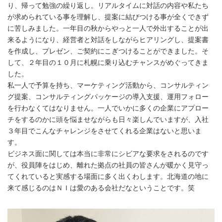
り、帰って勉強の繰り返し。リアルタイムに対話の内容や私たち
が求められている事を理解し、提案に結びつける事が全くできず
に苦しみました。一年目の秋からやっと一人で外出することが出
来るようになり、経営者と対話をしながらヒアリングし、提案書
を作成し、プレゼン、ご契約にこぎつけることができました。そ
して、２年目の１０月に札幌に乗り込むチャンスがめぐってきま
した。
私一人で予算を持ち、マーケティング活動から、コンサルティン
グ提案、コンサルティングパッケージの導入支援、運用フォロー
を行わなくてはなりません。一人でいかに多くの企業にアプロー
チをするのかに頭を悩ませながらも日々楽しんでいますが、入社
３年目でこんなチャレンジをさせてくれる企業はないと思いま
す。
ビジネス面に関しては本当に非常にシビアな要求をされるのです
が、役員陣をはじめ、離れた拠点の社員の皆さんが暖かく見守っ
てくれていると実感する場面に多く出くわします。北海道の地に
来て感じるのはＮＩは愛のある会社だなということです。笑