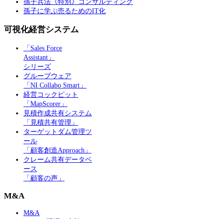
孫子兵法《特別》コンサルティング
孫子に学ぶ売るためのIT化
可視化経営システム
「Sales Force
Assistant」
シリーズ
グループウェア
「NI Collabo Smart」
経営コックピット
「MapScorer」
見積作成共有システム
「見積共有管理」
ターゲットダム管理ツ
ール
「顧客創造Approach」
クレーム共有データベ
ース
「顧客の声」
M&A
M&A